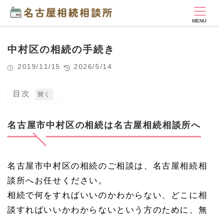
中村区の相続の手続き
2019/11/15
2026/5/14
目次
1
名
古
名古屋市中村区の相続は名古屋相続相談所へ
屋
市
中
村
名古屋市中村区の相続のご相談は、名古屋相続相
区
の
談所へお任せください。
相
続
相続で何をすればいいのかわからない、どこに相
は
談すればいいかわからないという方のために、無
名