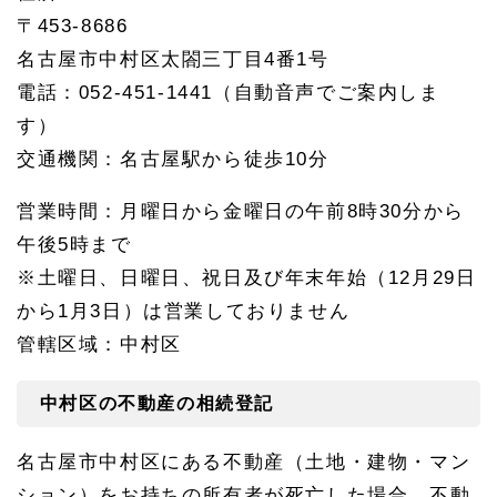
局
〒453-8686
本局
名古屋市中村区太閤三丁目4番1号
1.
3.
電話：052-451-1441（自動音声でご案内しま
2
す）
相続
した
交通機関：名古屋駅から徒歩10分
不動
産の
営業時間：月曜日から金曜日の午前8時30分から
売却
午後5時まで
1.
4
※土曜日、日曜日、祝日及び年末年始（12月29日
中村
区の
から1月3日）は営業しておりません
預貯
管轄区域：中村区
金の
相続
手続
中村区の不動産の相続登記
き
1.
名古屋市中村区にある不動産（土地・建物・マン
5
中村
ション）をお持ちの所有者が死亡した場合、不動