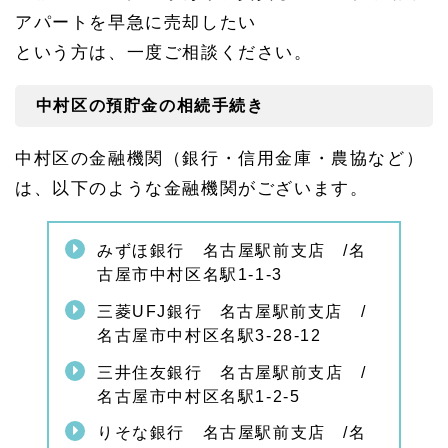
オフ
アパートを早急に売却したい
ィス
という方は、一度ご相談ください。
のご
案内
1.
中村区の預貯金の相続手続き
8.
2
中村区の金融機関（銀行・信用金庫・農協など）
名古
屋相
は、以下のような金融機関がございます。
続相
談
所・
緑オ
みずほ銀行 名古屋駅前支店 /名
フィ
古屋市中村区名駅1-1-3
スの
ご案
三菱UFJ銀行 名古屋駅前支店 /
内
名古屋市中村区名駅3-28-12
1.
8.
三井住友銀行 名古屋駅前支店 /
3
名古屋市中村区名駅1-2-5
中村
区の
りそな銀行 名古屋駅前支店 /名
相続