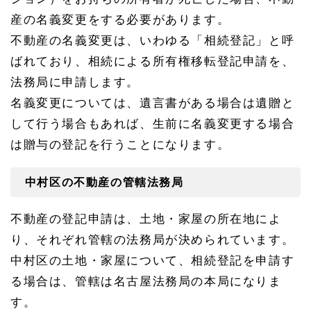
区の
相続
産の名義変更をする必要があります。
放棄
不動産の名義変更は、いわゆる「相続登記」と呼
1.
ばれており、相続による所有権移転登記申請を、
5.
1
法務局に申請します。
名古
名義変更については、遺言書がある場合は遺贈と
屋家
庭裁
して行う場合もあれば、生前に名義変更する場合
判所
への
は贈与の登記を行うことになります。
アク
セス
中村区の不動産の管轄法務局
1.
6
中村
不動産の登記申請は、土地・家屋の所在地によ
区の
り、それぞれ管轄の法務局が決められています。
遺言
書の
中村区の土地・家屋について、相続登記を申請す
作成
手続
る場合は、管轄は名古屋法務局の本局になりま
き
す。
1.