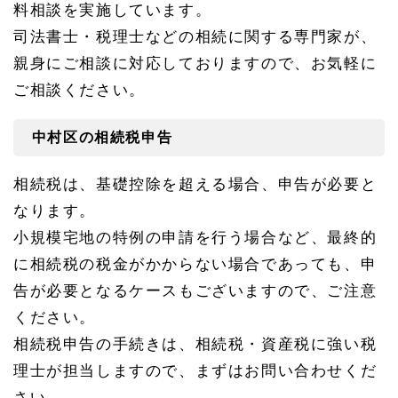
古
料相談を実施しています。
屋
相
司法書士・税理士などの相続に関する専門家が、
続
親身にご相談に対応しておりますので、お気軽に
相
談
ご相談ください。
所
へ
中村区の相続税申告
1.
1
中村
相続税は、基礎控除を超える場合、申告が必要と
区の
相続
なります。
税申
小規模宅地の特例の申請を行う場合など、最終的
告
に相続税の税金がかからない場合であっても、申
1.
1.
告が必要となるケースもございますので、ご注意
1
ください。
中村
税務
相続税申告の手続きは、相続税・資産税に強い税
署の
連絡
理士が担当しますので、まずはお問い合わせくだ
先
さい。