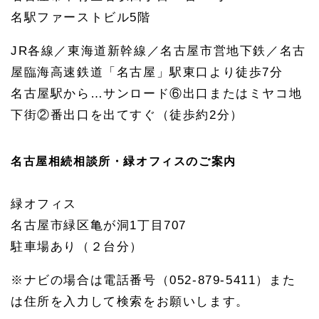
名駅ファーストビル
5
階
JR
各線／東海道新幹線／名古屋市営地下鉄／名古
屋臨海高速鉄道「名古屋」駅東口より徒歩
7
分
名古屋駅から
…
サンロード
⑥
出口またはミヤコ地
下街
②
番出口を出てすぐ（徒歩約
2
分）
名古屋相続相談所・緑オフィスのご案内
緑オフィス
名古屋市緑区亀が洞1丁目707
駐車場あり（２台分）
※ナビの場合は電話番号（052-879-5411）また
は住所を入力して検索をお願いします。