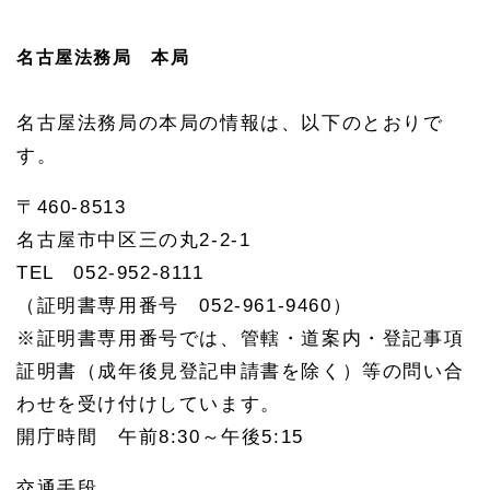
7
中村
名古屋法務局 本局
区の
相続
に関
名古屋法務局の本局の情報は、以下のとおりで
する
情報
す。
1.
7.
〒460-8513
1
中村
名古屋市中区三の丸2-2-1
区役
TEL 052-952-8111
所の
所在
（証明書専用番号 052-961-9460）
地・
連絡
※証明書専用番号では、管轄・道案内・登記事項
先
証明書（成年後見登記申請書を除く）等の問い合
1.
わせを受け付けしています。
7.
2
開庁時間 午前8:30～午後5:15
中村
区の
交通手段
年金