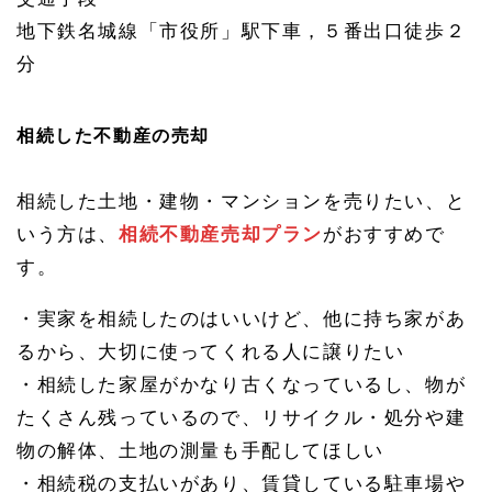
手続
地下鉄名城線「市役所」駅下車，５番出口徒歩２
き
分
1.
8
中村
相続した不動産の売却
区か
ら名
古屋
相続
相続した土地・建物・マンションを売りたい、と
相談
いう方は、
相続不動産売却プラン
がおすすめで
所へ
のア
す。
クセ
ス
・実家を相続したのはいいけど、他に持ち家があ
1.
8.
るから、大切に使ってくれる人に譲りたい
1
・相続した家屋がかなり古くなっているし、物が
名古
屋相
たくさん残っているので、リサイクル・処分や建
続相
物の解体、土地の測量も手配してほしい
談
所・
・相続税の支払いがあり、賃貸している駐車場や
名駅