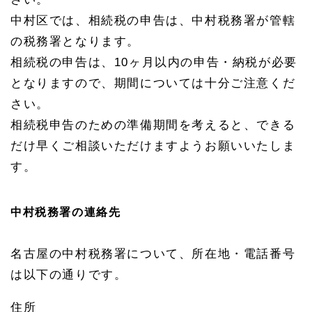
1.
中村区では、相続税の申告は、中村税務署が管轄
2
中村
の税務署となります。
区の
不動
相続税の申告は、10ヶ月以内の申告・納税が必要
産の
となりますので、期間については十分ご注意くだ
相続
登記
さい。
1.
相続税申告のための準備期間を考えると、できる
3
だけ早くご相談いただけますようお願いいたしま
中村
区の
す。
不動
産の
管轄
法務
中村税務署の連絡先
局
1.
名古屋の中村税務署について、所在地・電話番号
3.
1
は以下の通りです。
名古
屋法
住所
務