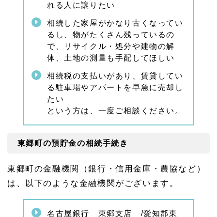
れる人に譲りたい
案内
1.
相続した家屋がかなり古くなってい
9.
るし、物がたくさん残っているの
2
で、リサイクル・処分や建物の解
名古
体、土地の測量も手配してほしい
屋相
続相
相続税の支払いがあり、賃貸してい
談
所・
る駐車場やアパートを早急に売却し
緑オ
たい
フィ
という方は、一度ご相談ください。
スの
ご案
内
東郷町の預貯金の相続手続き
1.
9.
3
東郷町の金融機関（銀行・信用金庫・農協など）
東郷
町の
は、以下のような金融機関がございます。
相続
相談
はお
名古屋銀行 東郷支店 /愛知郡東
気軽