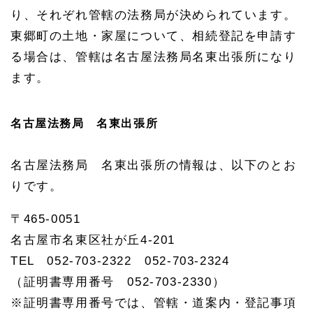
町の
り、それぞれ管轄の法務局が決められています。
相続
に関
東郷町の土地・家屋について、相続登記を申請す
する
情報
る場合は、管轄は名古屋法務局名東出張所になり
1.
ます。
8.
1
東郷
名古屋法務局 名東出張所
町役
場の
所在
名古屋法務局 名東出張所の情報は、以下のとお
地・
連絡
りです。
先
1.
〒465-0051
8.
2
名古屋市名東区社が丘4-201
東郷
TEL 052-703-2322 052-703-2324
町の
年金
（証明書専用番号 052-703-2330）
手続
き
※証明書専用番号では、管轄・道案内・登記事項