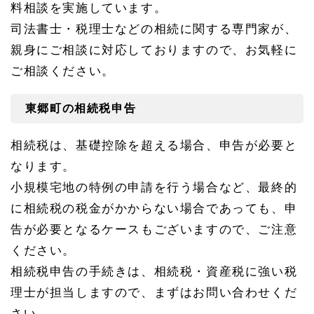
相
料相談を実施しています。
談
所
司法書士・税理士などの相続に関する専門家が、
へ
親身にご相談に対応しておりますので、お気軽に
1.
ご相談ください。
1
東郷
町の
東郷町の相続税申告
相続
税申
告
相続税は、基礎控除を超える場合、申告が必要と
1.
なります。
1.
1
小規模宅地の特例の申請を行う場合など、最終的
昭和
に相続税の税金がかからない場合であっても、申
税務
署の
告が必要となるケースもございますので、ご注意
連絡
ください。
先
相続税申告の手続きは、相続税・資産税に強い税
1.
2
理士が担当しますので、まずはお問い合わせくだ
東郷
町の
さい。