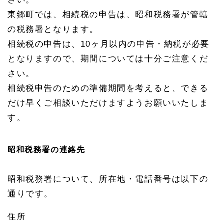
不動
東郷町では、相続税の申告は、昭和税務署が管轄
産の
相続
の税務署となります。
登記
相続税の申告は、10ヶ月以内の申告・納税が必要
1.
3
となりますので、期間については十分ご注意くだ
東郷
さい。
町の
不動
相続税申告のための準備期間を考えると、できる
産の
だけ早くご相談いただけますようお願いいたしま
管轄
法務
す。
局
1.
3.
昭和税務署の連絡先
1
名古
屋法
昭和税務署について、所在地・電話番号は以下の
務
局
通りです。
名東
出張
住所
所