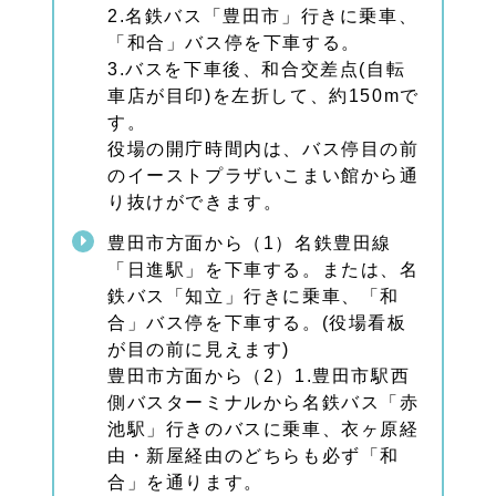
2.名鉄バス「豊田市」行きに乗車、
「和合」バス停を下車する。
3.バスを下車後、和合交差点(自転
車店が目印)を左折して、約150mで
す。
役場の開庁時間内は、バス停目の前
のイーストプラザいこまい館から通
り抜けができます。
豊田市方面から（1）名鉄豊田線
「日進駅」を下車する。または、名
鉄バス「知立」行きに乗車、「和
合」バス停を下車する。(役場看板
が目の前に見えます)
豊田市方面から（2）1.豊田市駅西
側バスターミナルから名鉄バス「赤
池駅」行きのバスに乗車、衣ヶ原経
由・新屋経由のどちらも必ず「和
合」を通ります。