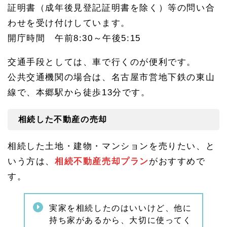
1.
証明書（成年後見登記証明書を除く）等の問い合
9
わせを受け付けしています。
東郷
町か
開庁時間 午前8:30～午後5:15
ら名
古屋
交通手段としては、車で行くのが便利です。
相続
相談
公共交通機関の場合は、名古屋市営地下鉄の東山
所へ
のア
線で、本郷駅から徒歩13分です。
クセ
ス
相続した不動産の売却
1.
9.
1
相続した土地・建物・マンションを売りたい、と
名古
いう方は、
相続不動産売却プラン
がおすすめで
屋相
続相
す。
談
所・
名駅
オフ
実家を相続したのはいいけど、他に
ィス
持ち家があるから、大切に使ってく
のご