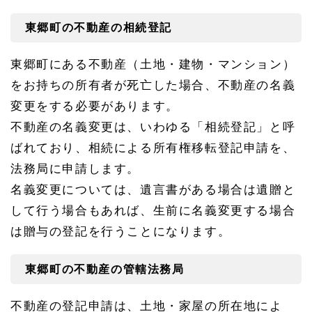
1.
6.
東郷町の不動産の相続登記
1
名古
東郷町にある不動産（土地・建物・マンション）
屋家
庭裁
をお持ちの所有者が死亡した場合、不動産の名義
判所
への
変更をする必要があります。
アク
不動産の名義変更は、いわゆる「相続登記」と呼
セス
ばれており、相続による所有権移転登記申請を、
1.
7
法務局に申請します。
東郷
名義変更については、遺言書がある場合は遺贈と
町の
遺言
して行う場合もあれば、生前に名義変更する場合
書の
作成
は贈与の登記を行うことになります。
手続
き
東郷町の不動産の管轄法務局
1.
8
東郷
不動産の登記申請は、土地・家屋の所在地によ