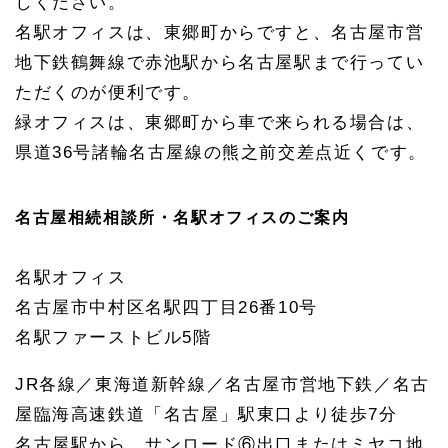
しください。
名駅オフィスは、東郷町からですと、名古屋市営
地下鉄鶴舞線で赤池駅から名古屋駅まで行ってい
ただくのが便利です。
緑オフィスは、東郷町から車で来られる場合は、
県道36号諸輪名古屋線の熊之前交差点近くです。
名古屋相続相談所・名駅オフィスのご案内
名駅オフィス
名古屋市中村区名駅四丁目
26
番
10
号
名駅ファーストビル
5
階
JR
各線／東海道新幹線／名古屋市営地下鉄／名古
屋臨海高速鉄道「名古屋」駅東口より徒歩
7
分
名古屋駅から
…
サンロード
⑥
出口またはミヤコ地