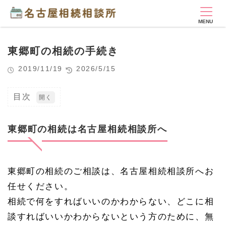
東郷町の相続の手続き
2019/11/19
2026/5/15
目次
1
東
郷
東郷町の相続は名古屋相続相談所へ
町
の
相
続
東郷町の相続のご相談は、名古屋相続相談所へお
は
名
任せください。
古
屋
相続で何をすればいいのかわからない、どこに相
相
談すればいいかわからないという方のために、無
続