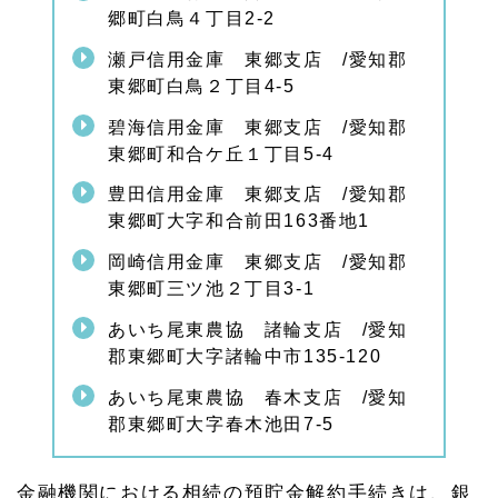
に
郷町白鳥４丁目2-2
1.
瀬戸信用金庫 東郷支店 /愛知郡
1
東郷町白鳥２丁目4-5
0
東郷
碧海信用金庫 東郷支店 /愛知郡
町の
相続
東郷町和合ケ丘１丁目5-4
手続
きの
豊田信用金庫 東郷支店 /愛知郡
関連
東郷町大字和合前田163番地1
ペー
ジ
岡崎信用金庫 東郷支店 /愛知郡
東郷町三ツ池２丁目3-1
あいち尾東農協 諸輪支店 /愛知
郡東郷町大字諸輪中市135-120
あいち尾東農協 春木支店 /愛知
郡東郷町大字春木池田7-5
金融機関における相続の預貯金解約手続きは、銀