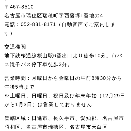
〒467-8510
1.
4
名古屋市瑞穂区瑞穂町字西藤塚1番地の4
相続
電話：052-881-8171（自動音声でご案内しま
した
不動
す）
産の
売却
交通機関
1.
5
地下鉄桜通線桜山駅6番出口より徒歩10分。市バ
東郷
ス滝子バス停下車徒歩3分。
町の
預貯
金の
営業時間：月曜日から金曜日の午前8時30分から
相続
午後5時まで
手続
き
※土曜日、日曜日、祝日及び年末年始（12月29日
1.
から1月3日）は営業しておりません
6
東郷
町の
管轄区域：日進市、長久手市、愛知郡、名古屋市
相続
昭和区、名古屋市瑞穂区、名古屋市天白区
放棄