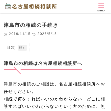
津島市の相続の手続き
2019/11/15
2026/5/15
目次
1
津
島
津島市の相続は名古屋相続相談所へ
市
の
相
続
津島市の相続のご相談は、名古屋相続相談所へお
は
名
任せください。
古
屋
相続で何をすればいいのかわからない、どこに相
相
談すればいいかわからないという方のために、無
続