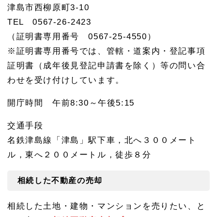
9
津島市西柳原町3-10
津島
TEL 0567-26-2423
市か
ら名
（証明書専用番号 0567-25-4550）
古屋
※証明書専用番号では、管轄・道案内・登記事項
相続
相談
証明書（成年後見登記申請書を除く）等の問い合
所へ
のア
わせを受け付けしています。
クセ
ス
開庁時間 午前8:30～午後5:15
1.
9.
交通手段
1
名古
名鉄津島線「津島」駅下車，北へ３００メート
屋相
ル，東へ２００メートル，徒歩８分
続相
談
所・
相続した不動産の売却
名駅
オフ
ィス
相続した土地・建物・マンションを売りたい、と
のご
案内