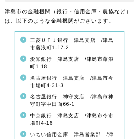
1.
津島市の金融機関（銀行・信用金庫・農協など）
1
0
は、以下のような金融機関がございます。
津島
市の
相続
三菱ＵＦＪ銀行 津島支店 /津島
手続
市藤浪町1-17-2
きの
関連
愛知銀行 津島支店 /津島市藤浪
ペー
ジ
町1-18
名古屋銀行 津島支店 /津島市今
市場町4-31-3
名古屋銀行 神守支店 /津島市神
守町字中田面66-1
中京銀行 津島支店 /津島市今市
場町4-16
いちい信用金庫 津島営業部 /津