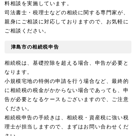
相
料相談を実施しています。
談
所
司法書士・税理士などの相続に関する専門家が、
へ
親身にご相談に対応しておりますので、お気軽に
1.
ご相談ください。
1
津島
市の
津島市の相続税申告
相続
税申
告
相続税は、基礎控除を超える場合、申告が必要と
1.
なります。
1.
1
小規模宅地の特例の申請を行う場合など、最終的
津島
に相続税の税金がかからない場合であっても、申
税務
署の
告が必要となるケースもございますので、ご注意
連絡
ください。
先
相続税申告の手続きは、相続税・資産税に強い税
1.
2
理士が担当しますので、まずはお問い合わせくだ
津島
市の
さい。