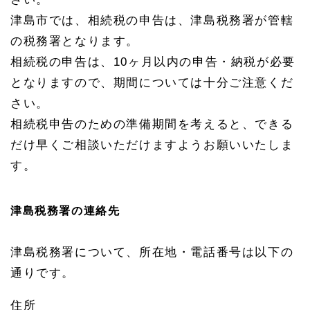
不動
津島市では、相続税の申告は、津島税務署が管轄
産の
相続
の税務署となります。
登記
相続税の申告は、10ヶ月以内の申告・納税が必要
1.
3
となりますので、期間については十分ご注意くだ
津島
さい。
市の
不動
相続税申告のための準備期間を考えると、できる
産の
だけ早くご相談いただけますようお願いいたしま
管轄
法務
す。
局
1.
3.
津島税務署の連絡先
1
名古
屋法
津島税務署について、所在地・電話番号は以下の
務
局
通りです。
津島
支局
住所