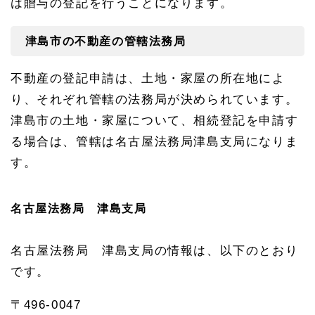
相続
は贈与の登記を行うことになります。
に関
する
情報
津島市の不動産の管轄法務局
1.
8.
不動産の登記申請は、土地・家屋の所在地によ
1
り、それぞれ管轄の法務局が決められています。
津島
市役
津島市の土地・家屋について、相続登記を申請す
所の
所在
る場合は、管轄は名古屋法務局津島支局になりま
地・
す。
連絡
先
1.
名古屋法務局 津島支局
8.
2
津島
名古屋法務局 津島支局の情報は、以下のとおり
市の
年金
です。
手続
き
〒496-0047
1.