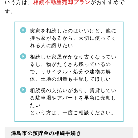
いう方は、
相続不動産売却プラン
がおすすめで
1.
す。
9.
2
名古
実家を相続したのはいいけど、他に
屋相
続相
持ち家があるから、大切に使ってく
談
れる人に譲りたい
所・
緑オ
相続した家屋がかなり古くなってい
フィ
るし、物がたくさん残っているの
スの
ご案
で、リサイクル・処分や建物の解
内
体、土地の測量も手配してほしい
1.
相続税の支払いがあり、賃貸してい
9.
3
る駐車場やアパートを早急に売却し
津島
たい
市の
という方は、一度ご相談ください。
相続
相談
はお
気軽
津島市の預貯金の相続手続き
に