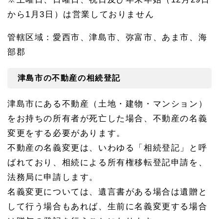
1.
6.
から1月3日）は営業しておりません
1
名古
管轄区域：愛西市、津島市、弥富市、あま市、海
屋家
庭裁
部郡
判所
への
アク
津島市の不動産の相続登記
セス
1.
津島市にある不動産（土地・建物・マンション）
7
津島
をお持ちの所有者が死亡した場合、不動産の名義
市の
変更をする必要があります。
遺言
書の
不動産の名義変更は、いわゆる「相続登記」と呼
作成
手続
ばれており、相続による所有権移転登記申請を、
き
法務局に申請します。
1.
名義変更については、遺言書がある場合は遺贈と
8
津島
して行う場合もあれば、生前に名義変更する場合
市の