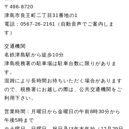
1.
〒496-8720
4
相続
津島市良王町二丁目31番地の1
した
電話：0567-26-2161（自動音声でご案内しま
不動
産の
す）
売却
1.
交通機関
5
津島
名鉄津島駅から徒歩10分
市の
津島税務署の駐車場は駐車台数に限りがありま
預貯
金の
す。
相続
手続
混雑により長時間お待ちいただく場合があります
き
ので、税務署にお越しの際は、公共交通機関をご
1.
利用下さい。
6
津島
市の
営業時間：月曜日から金曜日の午前8時30分から
相続
午後5時まで
放棄
※土曜日、日曜日、祝日及び年末年始（12月29日