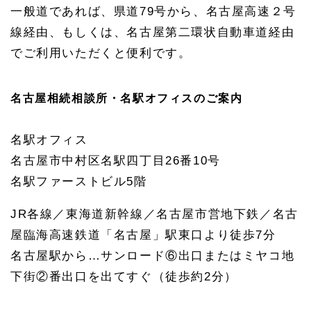
一般道であれば、県道79号から、名古屋高速２号
線経由、もしくは、名古屋第二環状自動車道経由
でご利用いただくと便利です。
名古屋相続相談所・名駅オフィスのご案内
名駅オフィス
名古屋市中村区名駅四丁目
26
番
10
号
名駅ファーストビル
5
階
JR
各線／東海道新幹線／名古屋市営地下鉄／名古
屋臨海高速鉄道「名古屋」駅東口より徒歩
7
分
名古屋駅から
…
サンロード
⑥
出口またはミヤコ地
下街
②
番出口を出てすぐ（徒歩約
2
分）