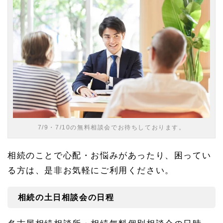
緑
区）
1.
1
相続
の土
日相
談会
の日
程
1.
2
7/9・7/10の無料相談会でお待ちしております。
名古
屋相
続相
相続のことで心配・お悩みがあったり、困ってい
談所
の各
る方は、是非お気軽にご利用ください。
店舗
のご
案内
相続の土日相談会の日程
（名
古屋
駅・