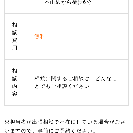
本山駅から徒歩6分
天白
区の
相続
のご
相談
相
は緑
談
オフ
無料
ィス
費
へ
用
1.
2.
3
相
名古
屋駅
談
相続に関するご相談は、どんなこ
での
内
とでもご相談ください
ご相
談は
容
名駅
オフ
ィス
へ
※担当者が出張相談で不在にしている場合がござ
1.
2.
いますので、事前にご予約ください。