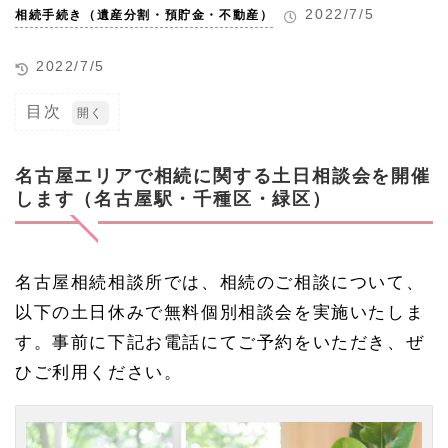
2022/7/5
相続手続き（遺産分割・預貯金・不動産）
2022/7/5
目次
1
名古
屋エ
名古屋エリアで相続に関する土日相談会を開催
リア
します（名古屋駅・千種区・緑区）
で相
続に
関す
る土
日相
名古屋相続相談所では、相続のご相談について、
談会
以下の土日休みで無料個別相談会を実施いたしま
を開
催し
す。事前に下記お電話にてご予約をいただき、ぜ
ます
（名
ひご利用ください。
古屋
駅・
千種
区・