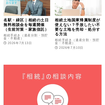
名駅・緑区｜相続の土日
相続土地国庫帰属制度が
無料相談会を毎週開催
使えない？手放したい不
（生前対策・家族信託）
要な土地を売却・処分す
る方法
相続手続き（遺産分割・預貯
金・不動産）
相続手続き（遺産分割・預貯
2026年7月13日
金・不動産）
2026年7月10日