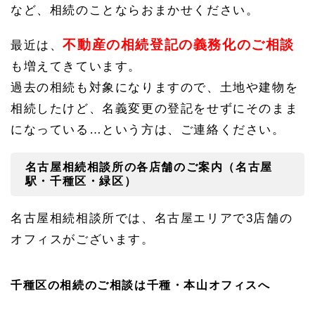
など、相続のことならおまかせください。
談は
名古
屋相
不動産の相続登記の義務化のご相談
最近は、
続相
談所
も増えてきています。
へ
過去の相続も対象になりますので、土地や建物を
1.
相続したけど、名義変更の登記をせずにそのまま
5.
1
になっている…という方は、ご連絡ください。
どこ
に相
談す
名古屋相続相談所の各店舗のご案内（名古屋
れば
駅・千種区・緑区）
いい
かわ
から
名古屋相続相談所では、名古屋エリアで3店舗の
な
い…
オフィスがございます。
相続
のこ
とな
千種区の相続のご相談は千種・本山オフィスへ
ら何
でも
お気