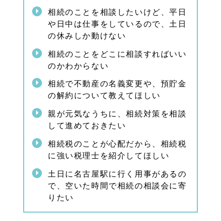
1.
相続のことを相談したいけど、平日
3.
や日中は仕事をしているので、土日
2
認知
の休みしか動けない
症の
対策
相続のことをどこに相談すればいい
（家
のかわからない
族信
託）
相続で不動産の名義変更や、預貯金
1.
の解約について教えてほしい
4
親が元気なうちに、相続対策を相談
相続
の手
して進めておきたい
続き
のご
相続税のことが心配だから、相続税
相談
に強い税理士を紹介してほしい
1.
5
土日に名古屋駅に行く用事があるの
相続
で、空いた時間で相続の相談会に寄
の不
りたい
安・
相続
の相