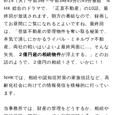
6/14（火）午前3時～午前3時45分の45分番組 N
HK 総合のドラマで、「正直不動産」の10話、最
終回が放送されます。朝方の番組なので、録画し
てお昼間にご覧になれるとよいですね。最終回
は、「
登坂不動産の管理物件を奪い取る秘策で、
本気で潰しにかかるライバル・ミネルヴァ不動
産。両社の戦いはいよいよ最終局面に…。そんな
矢先、
２億円超の相続物件
が浮上する。」とのお
話のようで。２億円の相続！さて、いかに！！
NHKでは、相続や認知症対策の家族信託など、高
齢化社会に向けての情報発信を積極的に行ってい
ます。
当事務所では、財産の管理をどうするか、相続や