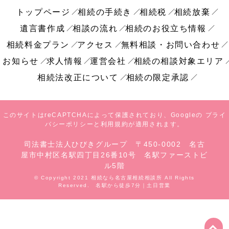
トップページ
相続の手続き
相続税
相続放棄
遺言書作成
相談の流れ
相続のお役立ち情報
相続料金プラン
アクセス
無料相談・お問い合わせ
お知らせ
求人情報
運営会社
相続の相談対象エリア
相続法改正について
相続の限定承認
このサイトはreCAPTCHAによって保護されており、Googleの
プライ
バシーポリシー
と
利用規約
が適用されます。
司法書士法人ひびきグループ 〒450-0002 名古
屋市中村区名駅四丁目26番10号 名駅ファーストビ
ル5階
© Copyright 2021 相続なら名古屋相続相談所 All Rights
Reserved. 名駅から徒歩7分｜土日営業