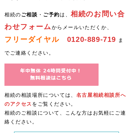
4
相続
に関
相続のお問い合
相続の
ご相談
・
ご予約
は、
する
情報
わせフォーム
からメールいただくか、
のご
案内
フリーダイヤル
0120-889-719
ま
1.
3
でご連絡ください。
相続
対策
のご
相談
1.
3.
1
相続の相談場所については、
名古屋相続相談所へ
相続
税の
のアクセス
をご覧ください。
無料
試算
相続のご相談について、こんな方はお気軽にご連
と節
絡ください。
税対
策