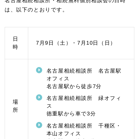
名古屋相続相談所・相続無料個別相談会の日時
千種
区・
は、以下のとおりです。
緑
区）
1.
2.
日
1
7月9日（土）・7月10日（日）
時
千種
区の
相続
のご
相談
名古屋相続相談所 名古屋駅
は千
オフィス
種・
名古屋駅から徒歩7分
本山
オフ
ィス
名古屋相続相談所 緑オフィ
場
へ
ス
所
1.
徳重駅から車で3分
2.
2
名古屋相続相談所 千種区・
緑
本山オフィス
区・