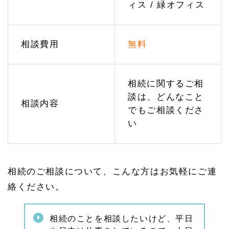
ィス / 緑オフィス
1
相続
税の
無料
試算
相談費用
無料
と節
税対
策
相続に関するご相
1.
2.
談は、どんなこと
相談内容
2
でもご相談くださ
認知
い
症の
対策
（家
族信
託）
相続のご相談について、こんな方はお気軽にご連
1.
3
絡ください。
相続
の手
続き
相続のことを相談したいけど、平日
のご