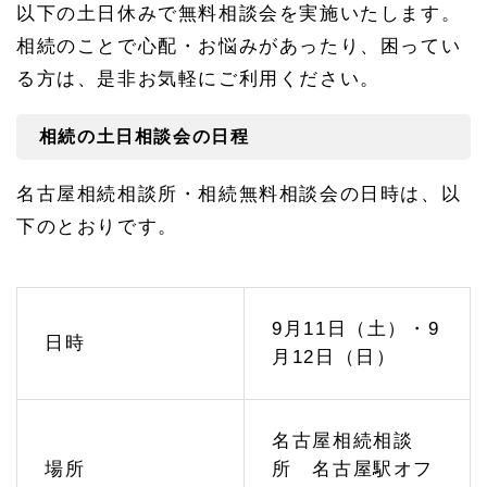
以下の土日休みで無料相談会を実施いたします。
（名
古屋
相続のことで心配・お悩みがあったり、困ってい
駅
徒歩
る方は、是非お気軽にご利用ください。
7
分）
相続の土日相談会の日程
1.
1
相続
名古屋相続相談所・相続無料相談会の日時は、以
の土
下のとおりです。
日相
談会
の日
程
1.
9月11日（土）・9
日時
2
月12日（日）
相続
対策
のご
相談
名古屋相続相談
1.
場所
所 名古屋駅オフ
2.