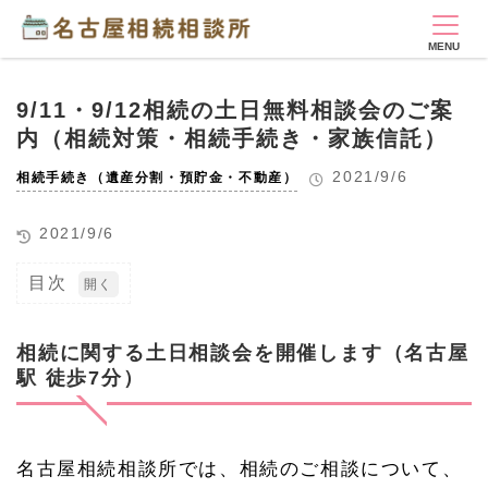
9/11・9/12相続の土日無料相談会のご案
内（相続対策・相続手続き・家族信託）
2021/9/6
相続手続き（遺産分割・預貯金・不動産）
2021/9/6
目次
1
相続
に関
相続に関する土日相談会を開催します（名古屋
する
駅 徒歩7分）
土日
相談
会を
開催
しま
名古屋相続相談所では、相続のご相談について、
す