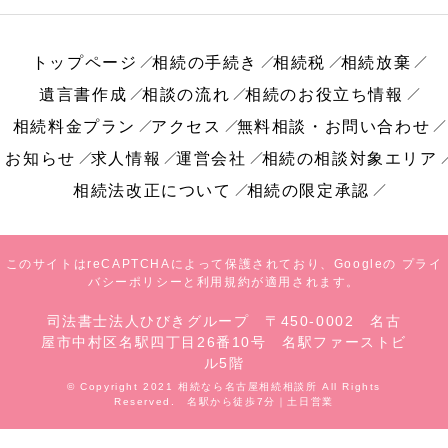
トップページ
相続の手続き
相続税
相続放棄
遺言書作成
相談の流れ
相続のお役立ち情報
相続料金プラン
アクセス
無料相談・お問い合わせ
お知らせ
求人情報
運営会社
相続の相談対象エリア
相続法改正について
相続の限定承認
このサイトはreCAPTCHAによって保護されており、Googleの
プライ
バシーポリシー
と
利用規約
が適用されます。
司法書士法人ひびきグループ 〒450-0002 名古
屋市中村区名駅四丁目26番10号 名駅ファーストビ
ル5階
© Copyright 2021 相続なら名古屋相続相談所 All Rights
Reserved. 名駅から徒歩7分｜土日営業