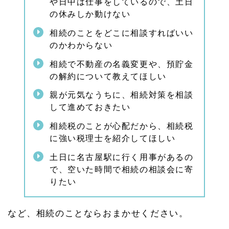
や日中は仕事をしているので、土日
相談
の休みしか動けない
1.
4
相続のことをどこに相談すればいい
相続
のかわからない
の不
安・
相続で不動産の名義変更や、預貯金
相続
の解約について教えてほしい
の相
談は
親が元気なうちに、相続対策を相談
名古
屋相
して進めておきたい
続相
談所
相続税のことが心配だから、相続税
へ
に強い税理士を紹介してほしい
土日に名古屋駅に行く用事があるの
で、空いた時間で相続の相談会に寄
りたい
など、相続のことならおまかせください。