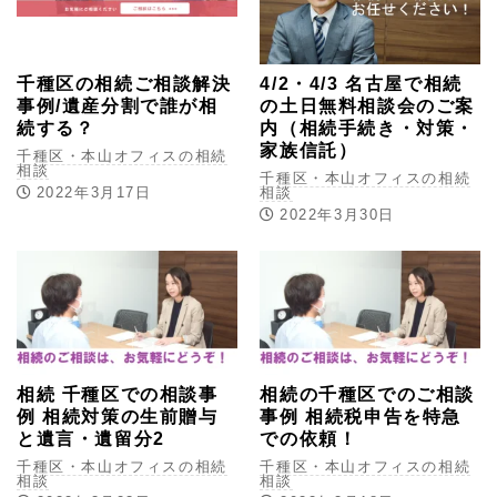
千種区の相続ご相談解決
4/2・4/3 名古屋で相続
事例/遺産分割で誰が相
の土日無料相談会のご案
続する？
内（相続手続き・対策・
家族信託）
千種区・本山オフィスの相続
相談
千種区・本山オフィスの相続
2022年3月17日
相談
2022年3月30日
相続 千種区での相談事
相続の千種区でのご相談
例 相続対策の生前贈与
事例 相続税申告を特急
と遺言・遺留分2
での依頼！
千種区・本山オフィスの相続
千種区・本山オフィスの相続
相談
相談