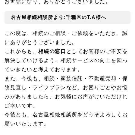
お世話になり、ありがとうございました。
1.
1
名古屋相続相談所より:千種区のT.A様へ
名古
屋相
続相
この度は、相続のご相談・ご依頼をいただき、誠
談所
よ
にありがとうございました。
り:
千種
これからも、
相続の窓口
としてお客様のご不安を
区の
解決していけるよう、相続サービスの向上を図っ
T.A
様へ
ていきたいと考えております。
1.
また、今後も、相続・家族信託・不動産売却・保
1.
1
険見直し・ライフプランなど、お困りごとやお悩
名古
みがありましたら、お気軽にお声がけいただけれ
屋相
続相
ば幸いです。
談所
今後とも、名古屋相続相談所をどうぞよろしくお
のア
フタ
願いいたします。
ーサ
ポー