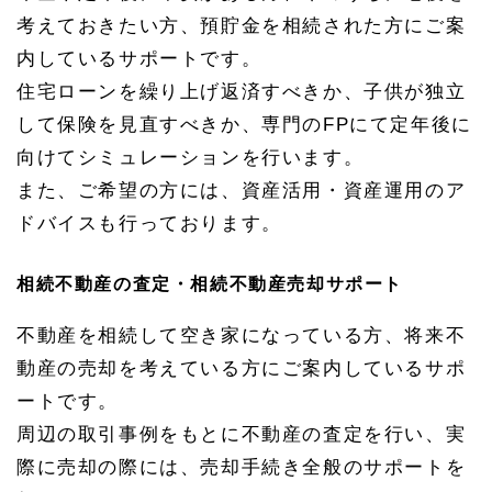
フプ
ラン
考えておきたい方、預貯金を相続された方にご案
サポ
内しているサポートです。
ート
住宅ローンを繰り上げ返済すべきか、子供が独立
1.
1.
して保険を見直すべきか、専門のFPにて定年後に
1.
3
向けてシミュレーションを行います。
相続
また、ご希望の方には、資産活用・資産運用のア
不動
産の
ドバイスも行っております。
査
定・
相続
相続不動産の査定・相続不動産売却サポート
不動
産売
不動産を相続して空き家になっている方、将来不
却サ
ポー
動産の売却を考えている方にご案内しているサポ
ト
ートです。
1.
1.
周辺の取引事例をもとに不動産の査定を行い、実
1.
際に売却の際には、売却手続き全般のサポートを
4
相続