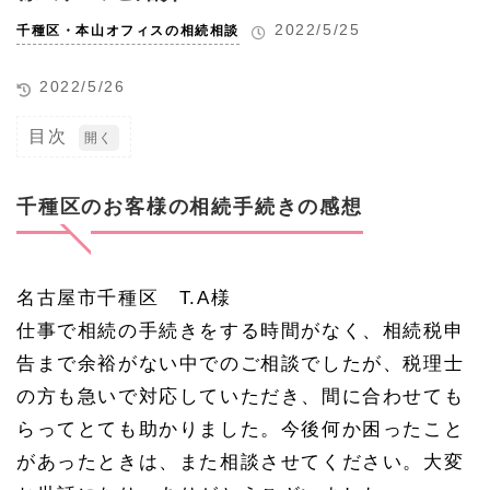
2022/5/25
千種区・本山オフィスの相続相談
2022/5/26
目次
1
千
種
千種区のお客様の相続手続きの感想
区
の
お
客
名古屋市千種区 T.A様
様
の
仕事で相続の手続きをする時間がなく、相続税申
相
続
告まで余裕がない中でのご相談でしたが、税理士
手
の方も急いで対応していただき、間に合わせても
続
き
らってとても助かりました。今後何か困ったこと
の
感
があったときは、また相談させてください。大変
想