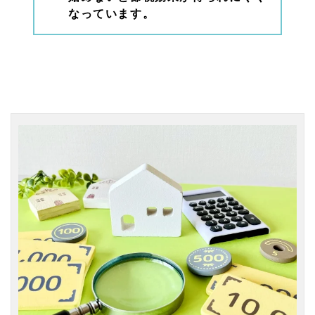
なっています。
2
相続
時精
算課
税：
改正
で
「高
齢・
直前
贈
与」
の最
強ツ
ール
に
2.
1
新制
度の
ポイ
ント
（基