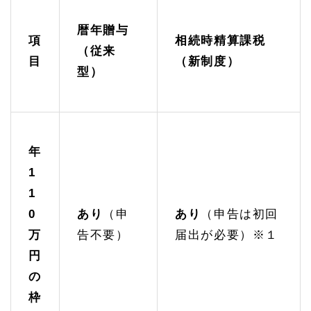
暦年贈与
項
相続時精算課税
（従来
目
（新制度）
型）
年
1
1
0
あり
（申
あり
（申告は初回
万
告不要）
届出が必要）※１
円
の
枠