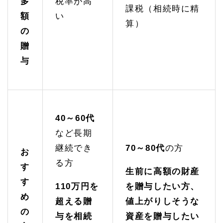
多
税率が高
課税（相続時に精
額
い
算）
の
贈
与
40～60代
など長期
継続でき
70～80代
の方
お
る方
す
生前に高額の財産
す
110
万円を
を贈与したい方、
め
超える贈
値上がりしそうな
の
与を相続
資産を贈与したい