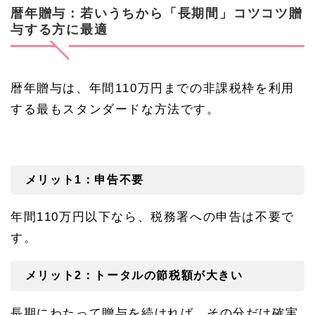
贈
暦年贈与：若いうちから「長期間」コツコツ贈
与：
与する方に最適
若い
うち
から
「長
期
暦年贈与は、年間110万円までの非課税枠を利用
間」
する最もスタンダードな方法です。
コツ
コツ
贈与
する
方に
最適
メリット1：申告不要
1.
1
年間
110
万円以下なら、税務署への申告は不要で
メリ
ット
す。
1：
申告
不要
メリット2：トータルの節税額が大きい
1.
2
長期にわたって贈与を続ければ、その分だけ確実