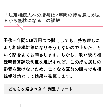
相続
のこ
とな
ら何
「法定相続人への贈与は
7
年間の持ち戻しがあ
でも
るから無駄になる」の誤解
お気
軽
に！
子供へ年間
110
万円づつ贈与しても、持ち戻しに
より相続税対策になりそうもないので止めた、と
いう話をよくお聞きします。しかし、改正後の相
続時精算課税制度を選択すれば、この持ち戻しの
影響を受けないため、亡くなる直前の贈与でも相
続税対策として効果を発揮します。
どちらを選ぶべき？ 判定チャート