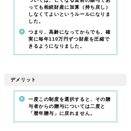
ついては、亡くなる直前の贈与であ
相続
っても相続財産に加算（持ち戻し）
の不
しなくてよいというルールになりま
安・
した。
相続
の相
つまり、高齢になってからでも、確
談は
名古
実に毎年
110
万円ずつ財産を圧縮で
屋相
きるようになりました。
続相
談所
へ
3.
2.
1
デメリット
どこ
に相
談す
一度この制度を選択すると、その贈
れば
いい
与者からの贈与については二度と
かわ
「暦年贈与」に戻れません。
から
な
い…