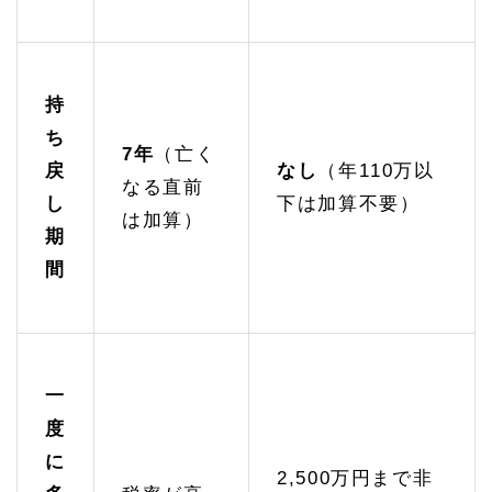
持
ち
7
年
（亡く
戻
なし
（年110万以
なる直前
し
下は加算不要）
は加算）
期
間
一
度
に
2,500万円まで非