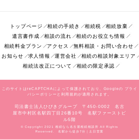
トップページ
相続の手続き
相続税
相続放棄
遺言書作成
相談の流れ
相続のお役立ち情報
相続料金プラン
アクセス
無料相談・お問い合わせ
お知らせ
求人情報
運営会社
相続の相談対象エリア
相続法改正について
相続の限定承認
このサイトはreCAPTCHAによって保護されており、Googleの
プライ
バシーポリシー
と
利用規約
が適用されます。
司法書士法人ひびきグループ 〒450-0002 名古
屋市中村区名駅四丁目26番10号 名駅ファーストビ
ル5階
© Copyright 2021 相続なら名古屋相続相談所 All Rights
Reserved. 名駅から徒歩7分｜土日営業