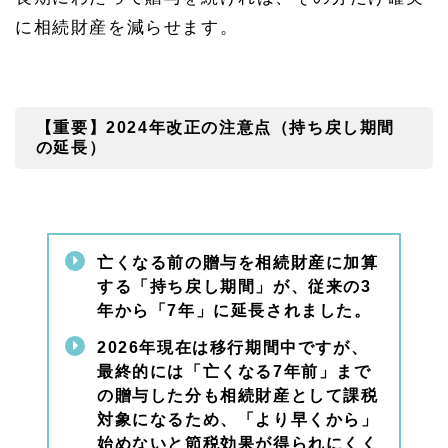
メリ
に相続財産を減らせます。
ット
2：
トー
タル
の節
税額
【重要】
2024
年改正の注意点（持ち戻し期間
が大
の延長）
きい
1.
3
【重
要】
亡くなる前の贈与を相続財産に加算
202
4年
する「持ち戻し期間」が、従来の
3
改正
年から「
7
年」に延長されました。
の注
意点
2026
年現在は移行期間中ですが、
（持
ち戻
最終的には「亡くなる
7
年前」まで
し期
の贈与した分も相続財産として課税
間の
対象になるため、「より早くから」
延
長）
始めないと節税効果が得られにくく