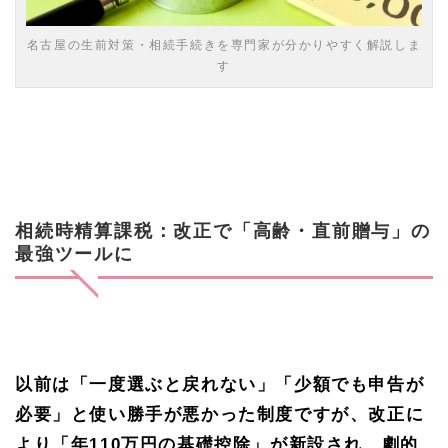
礎控
除の
創
名古屋の生前対策・相続手続きを専門家が分かりやすく解説しま
設）
す
2.2
最大の
メリッ
ト（持
ち戻し
な
し！）
相続時精算課税：改正で「高齢・直前贈与」の
2.
最強ツールに
3
デメ
リッ
ト
3
「法
定相
以前は「一度選ぶと戻れない」「少額でも申告が
続人
必要」と使い勝手が悪かった制度ですが、改正に
への
贈与
より「年110万円の基礎控除」が新設され、劇的