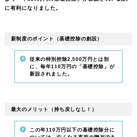
は7
年間
に有利になりました。
の持
ち戻
しが
ある
から
新制度のポイント（基礎控除の創設）
無駄
にな
る」
の誤
従来の特別控除
2,500
万円とは別
解
に、毎年
110
万円の「基礎控除」が
3.
新設されました。
1
どち
らを
選ぶ
べ
き？
最大のメリット（持ち戻しなし！）
判定
チャ
ート
この年
110
万円以下の基礎控除分に
3.
2