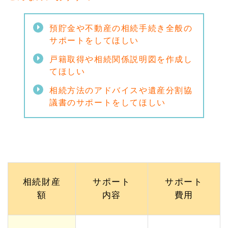
格】
1.
預貯金や不動産の相続手続き全般の
3
サポートをしてほしい
不動
産名
戸籍取得や相続関係説明図を作成し
義変
更・
てほしい
サポ
ート
相続方法のアドバイスや遺産分割協
プラ
議書のサポートをしてほしい
ン
（相
続登
記）
【W
eb
特別
価
格】
相続財産
サポート
サポート
額
内容
費用
1.
4
相続
調査