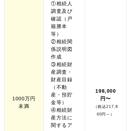
①相続人
プラ
ン
調査及び
【W
確認（戸
eb
特別
籍謄本
価
等）
格】
②相続関
1.
係説明図
5
相続
作成
放棄
③相続財
サポ
産調査・
ート
プラ
財産目録
ン
（不動
【W
198,000
eb
産・預貯
特別
1000万円
円〜
金等）
価
未満
（税込217,8
格】
④相続財
00円～）
産方法に
1.
5.
関するア
1