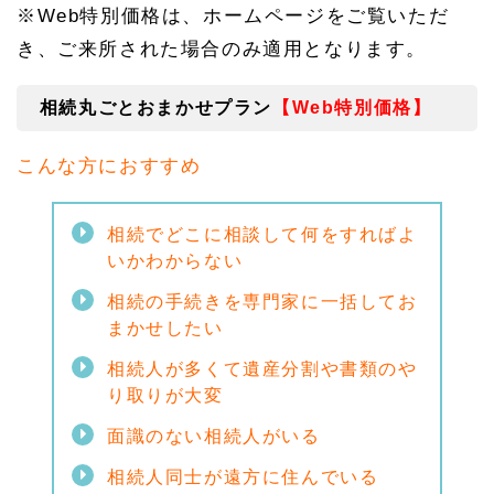
信託
※Web特別価格は、ホームページをご覧いただ
サポ
ート
き、ご来所された場合のみ適用となります。
プラ
ン
【W
相続丸ごとおまかせプラン
【Web特別価格】
eb
特別
こんな方におすすめ
価
格】
1.
相続でどこに相談して何をすればよ
9
いかわからない
生前
贈与
サポ
相続の手続きを専門家に一括してお
ート
まかせしたい
プラ
ン
相続人が多くて遺産分割や書類のや
【W
り取りが大変
eb
特別
面識のない相続人がいる
価
格】
相続人同士が遠方に住んでいる
1.