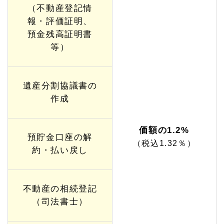
続き
（不動産登記情
サポ
ート
報・評価証明、
プラ
預金残高証明書
ン
【W
等）
eb
特別
価
格】
遺産分割協議書の
1.
作成
1
2
相続
価額の1.2%
税対
預貯金口座の解
（税込1.32％）
策サ
約・払い戻し
ポー
トプ
ラン
【W
不動産の相続登記
eb
特別
（司法書士）
価
格】