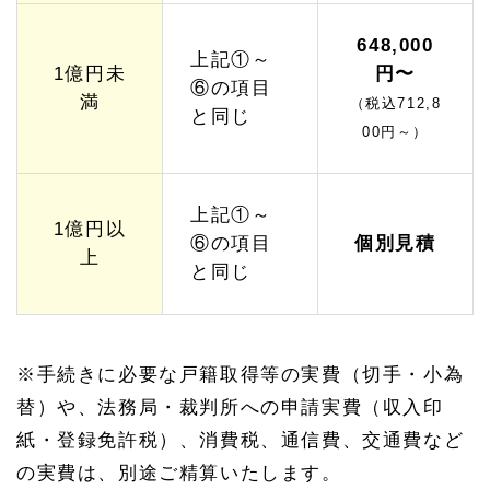
ンプ
ラン
648,000
【W
上記①～
eb
1億円未
円〜
⑥の項目
特別
満
（税込712,8
価
と同じ
格】
00円～）
1.
7
生前
上記①～
対策
1億円以
⑥の項目
個別見積
丸ご
上
とサ
と同じ
ポー
ト
【W
eb
特別
※手続きに必要な戸籍取得等の実費（切手・小為
価
格】
替）や、法務局・裁判所への申請実費（収入印
1.
紙・登録免許税）、消費税、通信費、交通費など
8
の実費は、別途ご精算いたします。
家族