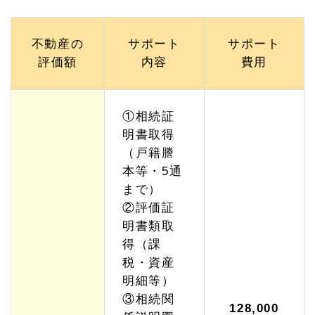
不動産の
サポート
サポート
評価額
内容
費用
①相続証
明書取得
（戸籍謄
本等・5通
まで）
②評価証
明書類取
得（課
税・資産
明細等）
③相続関
128,000