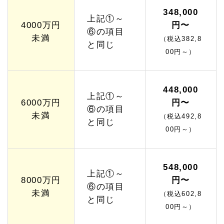
格】
348,000
上記①～
1.
4000万円
円〜
6
⑥の項目
未満
（税込382,8
遺言
と同じ
コン
00円～）
サル
ティ
ング
サポ
448,000
ート
上記①～
6000万円
円〜
プラ
⑥の項目
ン
未満
（税込492,8
【W
と同じ
00円～）
eb
特別
価
格】
548,000
1.
上記①～
8000万円
円〜
6.
⑥の項目
1
未満
（税込602,8
と同じ
遺言
00円～）
オプ
ショ