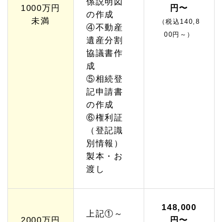
係説明図
1000万円
円〜
の作成
未満
（税込140,8
④不動産
00円～）
遺産分割
協議書作
成
⑤相続登
記申請書
の作成
⑥権利証
（登記識
別情報）
製本・お
渡し
148,000
上記①～
2000万円
円〜