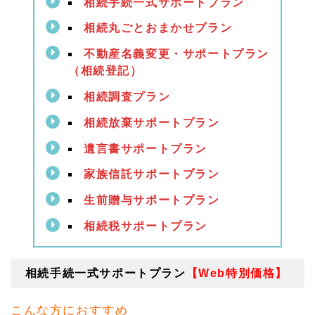
相続手続一式サポートプラン
相続
手続
相続丸ごとおまかせプラン
一式
サポ
不動産名義変更・サポートプラン
ート
（相続登記）
プラ
ン
相続調査プラン
【W
eb
相続放棄サポートプラン
特別
価
遺言書サポートプラン
格】
1.
家族信託サポートプラン
2
生前贈与サポートプラン
相続
丸ご
とお
相続税サポートプラン
まか
せプ
ラン
相続手続一式サポートプラン
【Web特別
価格】
【W
eb
特別
こんな方におすすめ
価