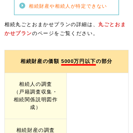
1
相続財産や相続人が特定できない
0
成年
後
相続丸ごとおまかせプランの詳細は、
丸ごとおま
見・
任意
かせプラン
のページをご覧ください。
後見
サポ
ート
プラ
ン
相続財産の価額
5000万円以下
の部分
【W
eb
特別
価
相続人の調査
格】
（戸籍調査収集・
1.
相続関係説明図作
1
1
成）
調
停・
裁判
所手
相続財産の調査