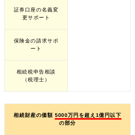
1.
証券口座の名義変
1
2.
更サポート
1
相続
対策
プラ
保険金の請求サポ
ン
ート
1.
1
2.
2
相続税申告相談
相続
（税理士）
対策
プレ
ミア
ムプ
ラン
1.
相続財産の価額
5000万円を超え1億円以下
1
2.
の部分
3
相続