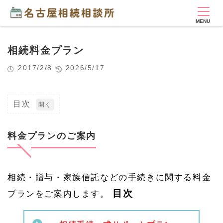
相続料金プラン
2017/2/8
2026/5/17
目次
1
料
金
料金プランのご案内
プ
ラ
ン
の
相続・贈与・家族信託などの手続きに関する料金
ご
案
目次
プランをご案内します。
内
1.
1