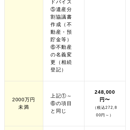
ドバイス
相続
放棄
⑤遺産分
オプ
割協議書
ショ
作成（不
ンプ
ラン
動産・預
【W
貯金等）
eb
特別
⑥不動産
価
の名義変
格】
更（相続
1.
登記）
5.
2
限定
承認
サポ
248,000
上記①～
ート
2000万円
円〜
プラ
⑥の項目
未満
ン
（税込272,8
と同じ
【W
00円～）
eb
特別
価