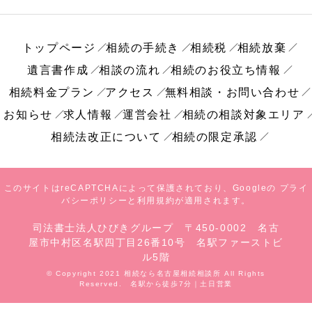
トップページ
相続の手続き
相続税
相続放棄
遺言書作成
相談の流れ
相続のお役立ち情報
相続料金プラン
アクセス
無料相談・お問い合わせ
お知らせ
求人情報
運営会社
相続の相談対象エリア
相続法改正について
相続の限定承認
このサイトはreCAPTCHAによって保護されており、Googleの
プライ
バシーポリシー
と
利用規約
が適用されます。
司法書士法人ひびきグループ 〒450-0002 名古
屋市中村区名駅四丁目26番10号 名駅ファーストビ
ル5階
© Copyright 2021 相続なら名古屋相続相談所 All Rights
Reserved. 名駅から徒歩7分｜土日営業