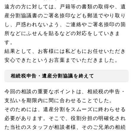
ィス
遠方の方に対しては、戸籍等の書類の取得や、遺
へ
産分割協議書のご署名捺印なども郵送でやり取り
1.
し、戸惑われないよう、ご連絡やご署名捺印の箇
3.
2
所などにふせんを貼るなどの対応をしていきま
緑
区・
す。
天白
結果として、お客様には私どもにお任せいただき
区の
相続
安心できたというお言葉までいただきました。
のご
相談
は緑
相続税申告・遺産分割協議を終えて
オフ
ィス
へ
今回の相談の重要なポイントは、相続税の申告・
1.
支払いを期限内に間に合わせることでした。
3.
そのためには、遺産分割をスムーズに終わらせる
3
名古
必要があります。そこで、役割分担の明確化され
屋駅
での
た当社のスタッフが相談者様、そのご兄弟の相続
ご相