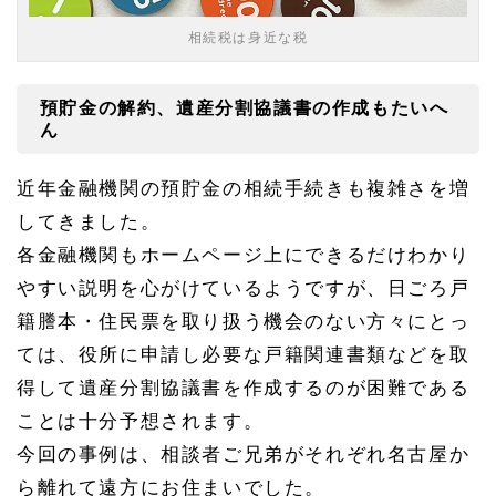
談所
の各
相続税は身近な税
店舗
のご
案内
預貯金の解約、遺産分割協議書の作成もたいへ
（名
ん
古屋
駅・
千種
近年金融機関の預貯金の相続手続きも複雑さを増
区・
緑
してきました。
区）
各金融機関もホームページ上にできるだけわかり
1.
やすい説明を心がけているようですが、日ごろ戸
3.
1
籍謄本・住民票を取り扱う機会のない方々にとっ
千種
ては、役所に申請し必要な戸籍関連書類などを取
区の
相続
得して遺産分割協議書を作成するのが困難である
のご
相談
ことは十分予想されます。
は千
今回の事例は、相談者ご兄弟がそれぞれ名古屋か
種・
本山
ら離れて遠方にお住まいでした。
オフ