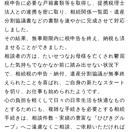
税申告に必要な戸籍書類等を取得し、提携税理士
談は
名駅
法人との連携を密に取り、相続関係一覧図・遺産
オフ
ィス
分割協議書などの書類を速やかに完成させて対応
へ
しました。
1.
その結果、無事期限内に税申告を終え、納税も済
4
相続
ませることができました。
の不
相談者の方は、たいせつなお母様を亡くされ鬱屈
安・
相続
した気持ちでなかなか前に踏み出せない状況下
の相
談は
で、相続税の申告・納付、遺産分割協議が無事終
名古
えられたことを喜ばれ、ご自身の新たなスタート
屋相
続相
を切り、お仕事も始められたようです。
談所
へ
心の負担を軽くして日々の日常生活を快適なもの
とするためにも、複雑な手続きを必要とする相続
手続きは、相談件数・実績の豊富な『ひびきグル
ープ』へご遠慮なくご相談、ご依頼いただければ