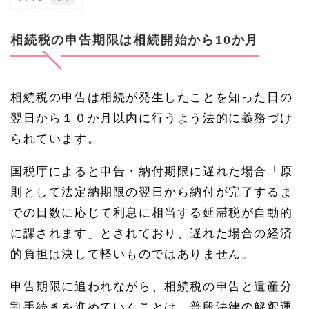
1
相
続
相続税の申告期限は相続開始から10か月
税
の
申
告
相続税の申告は相続が発生したことを知った日の
期
限
翌日から１０か月以内に行うよう法的に義務づけ
は
相
られています。
続
開
国税庁によると申告・納付期限に遅れた場合「原
始
か
則として法定納期限の翌日から納付が完了するま
ら1
0か
での日数に応じて利息に相当する延滞税が自動的
月
に課されます」とされており、遅れた場合の経済
1.
的負担は決して軽いものではありません。
1
預貯
金の
申告期限に追われながら、相続税の申告と遺産分
解
割手続きを進めていくことは、普段法律の解釈運
約、