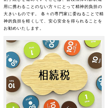
遺産
用に携わることのない方々にとって精神的負担の
分割
協議
大きいものです。 各々の専門家に委ねることで精
書の
神的負担を軽くして、安心安全を得られることを
作成
もた
お勧めいたします。
いへ
ん
1.
2
相続
税申
告・
遺産
分割
協議
を終
えて
1.
3
名古
屋相
続相