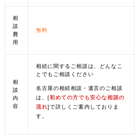
1.
4.
1
相
相続
談
税の
無料
費
無料
試算
用
と節
税対
策
相続に関するご相談は、どんなこ
1.
4.
とでもご相談ください
2
相
認知
名古屋の相続相談・遺言のご相談
症の
談
対策
は、[
初めての方でも安心な相談の
内
（家
容
族信
流れ
]で詳しくご案内しておりま
託）
す。
1.
5
相続
の手