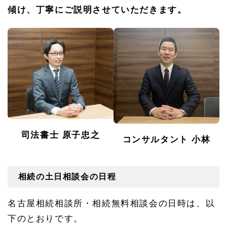
手市
傾け、丁寧にご説明させていただきます。
の相
続の
ご相
談は
緑オ
フィ
スへ
1.
3.
2
近隣
の中
村
司法書士 原子忠之
コンサルタント 小林
区・
中
区・
東
区・
相続の土日相談会の日程
西区
をは
名古屋相続相談所・相続無料相談会の日時は、以
じめ
とし
下のとおりです。
た名