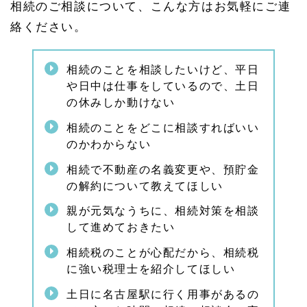
相続のご相談について、こんな方はお気軽にご連
いい
かわ
絡ください。
から
な
い…
相続のことを相談したいけど、平日
相続
のこ
や日中は仕事をしているので、土日
とな
の休みしか動けない
ら何
でも
相続のことをどこに相談すればいい
お気
のかわからない
軽
に！
相続で不動産の名義変更や、預貯金
の解約について教えてほしい
親が元気なうちに、相続対策を相談
して進めておきたい
相続税のことが心配だから、相続税
に強い税理士を紹介してほしい
土日に名古屋駅に行く用事があるの