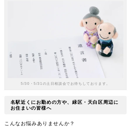
1
名駅
近く
にお
勤め
の方
や、
緑
区・
天白
区周
辺に
お住
まい
の皆
様へ
5/30・5/31の土日相談会でお待ちしております。
1.
2
名駅近くにお勤めの方や、緑区・天白区周辺に
相続
の土
お住まいの皆様へ
日相
談会
こんなお悩みありませんか？
の日
程