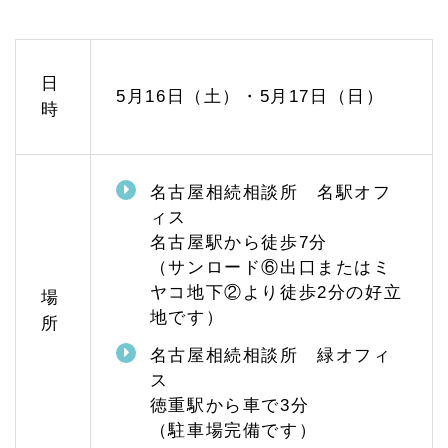
古屋
駅で
のご
相談
は名
日
5月16日（土）・5月17日（日）
駅オ
時
フィ
スへ
1.
3.
名古屋相続相談所 名駅オフ
3
ィス
相続
に関
名古屋駅から徒歩7分
する
（サンロード⑥出口またはミ
情報
ヤコ地下②より徒歩2分の好立
のご
場
案内
地です）
所
1.
名古屋相続相談所 緑オフィ
4
ス
相続
対策
徳重駅から車で3分
のご
（駐車場完備です）
相談