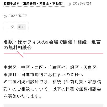
2026/5/24
相続手続き（遺産分割・預貯金・不動産）
2026/5/27
目次
1
名
駅・
名駅・緑オフィスの2会場で開催！相続・遺言
緑オ
の無料相談会
フィ
スの
2会
場で
開
中村区・中区・西区・千種区や、緑区・天白区・
催！
東郷町・日進市周辺にお住まいの皆様へ
相
続・
名古屋相続相談所では、相続（生前対策・家族信
遺言
の無
託）のご相談について、以下の日程で無料相談会
料相
を実施いたします。
談会
1.