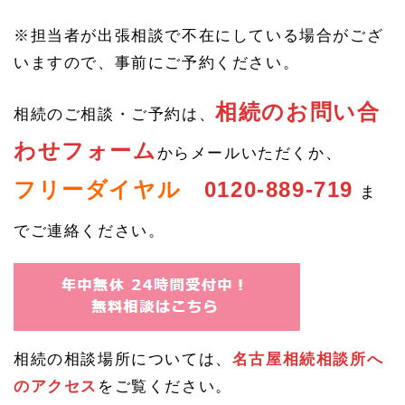
続き
のご
※担当者が出張相談で不在にしている場合がござ
相談
いますので、事前にご予約ください。
1.
6
相続のお問い合
相続
相続のご相談・ご予約は、
の不
安・
わせフォーム
からメールいただくか、
相続
の相
フリーダイヤル
0120-889-719
ま
談は
名古
屋相
でご連絡ください。
続相
談所
へ
1.
6.
1
どこ
相続の相談場所については、
名古屋相続相談所へ
に相
のアクセス
をご覧ください。
談す
れば