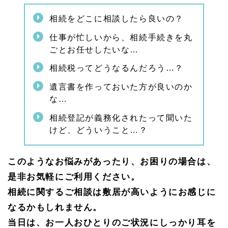
1.
相続をどこに相談したら良いの？
3
名古
仕事が忙しいから、相続手続きを丸
屋相
ごとお任せしたいな…
続相
談所
の各
相続税ってどうなるんだろう…？
店舗
のご
遺言書を作っておいた方が良いのか
案内
な…
（名
古屋
相続登記が義務化されたって聞いた
駅・
けど、どういうこと…？
緑
区）
1.
このようなお悩みがあったり、お困りの場合は、
3.
1
是非お気軽にご利用ください。
緑
相続に関するご相談は敷居が高いようにお感じに
区・
天白
なるかもしれません。
区・
当日は、お一人おひとりのご状況にしっかり耳を
長久