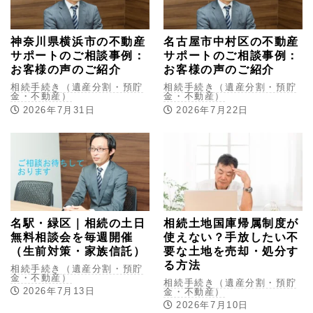
神奈川県横浜市の不動産
名古屋市中村区の不動産
サポートのご相談事例：
サポートのご相談事例：
お客様の声のご紹介
お客様の声のご紹介
相続手続き（遺産分割・預貯
相続手続き（遺産分割・預貯
金・不動産）
金・不動産）
2026年7月31日
2026年7月22日
名駅・緑区｜相続の土日
相続土地国庫帰属制度が
無料相談会を毎週開催
使えない？手放したい不
（生前対策・家族信託）
要な土地を売却・処分す
る方法
相続手続き（遺産分割・預貯
金・不動産）
相続手続き（遺産分割・預貯
2026年7月13日
金・不動産）
2026年7月10日