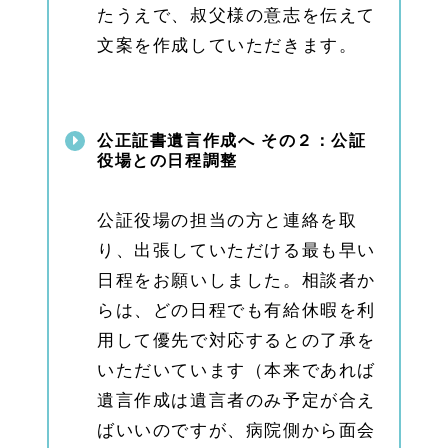
ープ
たうえで、叔父様の意志を伝えて
へ
文案を作成していただきます。
1.
5
名古
屋相
続相
公正証書遺言作成へ その２：公証
談所
役場との日程調整
の各
店舗
のご
案内
公証役場の担当の方と連絡を取
（名
り、出張していただける最も早い
古屋
駅・
日程をお願いしました。相談者か
千種
区・
らは、どの日程でも有給休暇を利
緑
用して優先で対応するとの了承を
区）
いただいています（本来であれば
1.
5.
遺言作成は遺言者のみ予定が合え
1
ばいいのですが、病院側から面会
千種
区の