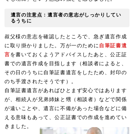
公証
役場
との
遺言の注意点：遺言者の意志がしっかりしてい
日程
るうちに
調整
1.
叔父様の意志を確認したところで、急ぎ遺言作成
2.
3
に取り掛かりました。万が一のために
自筆証書遺
公正
言
を書いておくようアドバイスしたあと、公正証
証書
遺言
書での遺言作成を目指します（相談者によると、
作成
へ
その日のうちに自筆証書遺言をしたため、封印の
その
のち手渡されたそうです）。
３：
病院
自筆証書遺言があればひとまず安心ではあります
との
調整
が、相続人が兄弟姉妹と甥（相談者）などで関係
1.
が遠いことや、遺言に不備があった場合などに備
2.
える意味もあって、公正証書での作成を進めてい
4
公正
きました。
証書