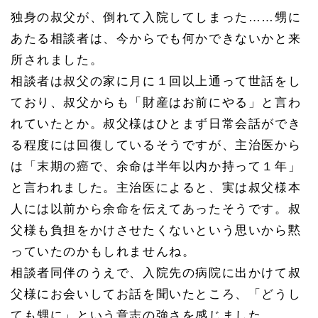
1
独身の叔父が、倒れて入院してしまった……甥に
公正
証書
あたる相談者は、今からでも何かできないかと来
遺言
作成
所されました。
へ
相談者は叔父の家に月に１回以上通って世話をし
その
１：
ており、叔父からも「財産はお前にやる」と言わ
公証
役場
れていたとか。叔父様はひとまず日常会話ができ
に意
る程度には回復しているそうですが、主治医から
思の
お伝
は「末期の癌で、余命は半年以内か持って１年」
え
と言われました。主治医によると、実は叔父様本
1.
2.
人には以前から余命を伝えてあったそうです。叔
2
父様も負担をかけさせたくないという思いから黙
公正
証書
っていたのかもしれませんね。
遺言
相談者同伴のうえで、入院先の病院に出かけて叔
作成
へ
父様にお会いしてお話を聞いたところ、「どうし
その
２：
ても甥に」という意志の強さを感じました。