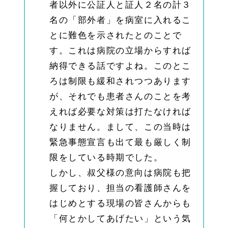
者以外に公証人と証人２名の計３
1.
5.
名の「部外者」を病室に入れるこ
3
とに難色を示されたとのことで
名古
屋駅
す。これは病院の立場からすれば
での
ご相
納得できる話ですよね。このとこ
談は
ろは制限も緩和されつつあります
名駅
オフ
が、それでも患者さんのことを考
ィス
へ
えれば必要な対策は打たなければ
1.
なりません。まして、この当時は
6
緊急事態宣言も出て最も厳しく制
相続
の不
限をしている時期でした。
安・
相続
しかし、叔父様の意向は病院も把
の相
握しており、担当の看護師さんを
談は
名古
はじめとする現場の皆さんからも
屋相
続相
「何とかしてあげたい」という気
談所