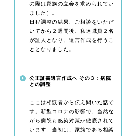
の際は家族の立会を求められてい
相続
のご
ました）。
相談
日程調整の結果、ご相談をいただ
は千
種・
いてから２週間後、私達職員２名
本山
オフ
が証人となり、遺言作成を行うこ
ィス
ととなりました。
へ
1.
5.
2
緑
公正証書遺言作成へ その３：病院
区・
との調整
天白
区の
相続
ここは相談者から伝え聞いた話で
のご
相談
す。新型コロナの影響で、当然な
は緑
オフ
がら病院も感染対策が徹底されて
ィス
います。当初は、家族である相談
へ