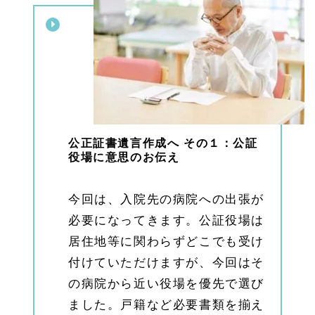
遺言
作成
へ
その
４：
作成
1.
3
遺言
書作
成の
公正証書遺言作成へ その１：公証
その
役場に意思のお伝え
後
1.
今回は、入院先の病院への出張が
4
相
必要になってきます。公証役場は
続、
居住地等に関わらずどこでも受け
遺言
のご
付けていただけますが、今回はそ
相談
はひ
の病院から近い役場を優先で選び
びき
ました。戸籍など必要書類を揃え
グル