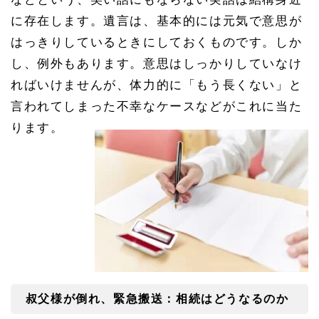
送：
に存在します。遺言は、基本的には元気で意思が
相続
はど
はっきりしているときにしておくものです。しか
うな
るの
し、例外もあります。意思はしっかりしていなけ
か
ればいけませんが、体力的に「もう長くない」と
1.
言われてしまった不幸なケースなどがこれに当た
2
遺言
ります。
の注
意
点：
遺言
者の
意志
がし
っか
りし
てい
るう
ちに
1.
叔父様が倒れ、緊急搬送：相続はどうなるのか
2.