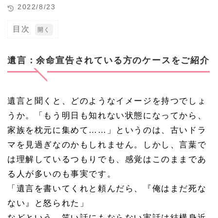
2022/8/23
目次
1
遺
言：
遺言：余命宣告されている方のケースをご紹介
余命
宣告
され
てい
遺言と聞くと、どのようなイメージを持つでしょ
る方
のケ
うか。「もう明日も知れない状態になってから、
ース
をご
家族を枕元に集めて……」というのは、古いドラ
紹介
マを見過ぎなのかもしれません。しかし、言葉で
1.
は理解しているつもりでも、感覚はこのままであ
1
叔父
る人が多いのも事実です。
様が
「遺言を書いてくれと頼んだら、『俺はまだ死な
倒
れ、
ない』と怒られた」
緊急
搬
などという、笑い話にもならない実話は結構身近